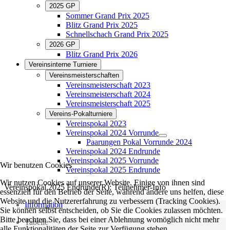
2025 GP
Sommer Grand Prix 2025
Blitz Grand Prix 2025
Schnellschach Grand Prix 2025
2026 GP
Blitz Grand Prix 2026
Vereinsinterne Turniere
Vereinsmeisterschaften
Vereinsmeisterschaft 2023
Vereinsmeisterschaft 2024
Vereinsmeisterschaft 2025
Vereins-Pokalturniere
Vereinspokal 2023
Vereinspokal 2024 Vorrunde
Paarungen Pokal Vorrunde 2024
Vereinspokal 2024 Endrunde
Vereinspokal 2025 Vorrunde
Wir benutzen Cookies
Vereinspokal 2025 Endrunde
Wir nutzen Cookies auf unserer Website. Einige von ihnen sind
Vereinspokal 2025 Endrunde(R): Teilnehmer-Info
essenziell für den Betrieb der Seite, während andere uns helfen, diese
Website und die Nutzererfahrung zu verbessern (Tracking Cookies).
Information
Sie können selbst entscheiden, ob Sie die Cookies zulassen möchten.
Bitte beachten Sie, dass bei einer Ablehnung womöglich nicht mehr
Tabelle
alle Funktionalitäten der Seite zur Verfügung stehen.