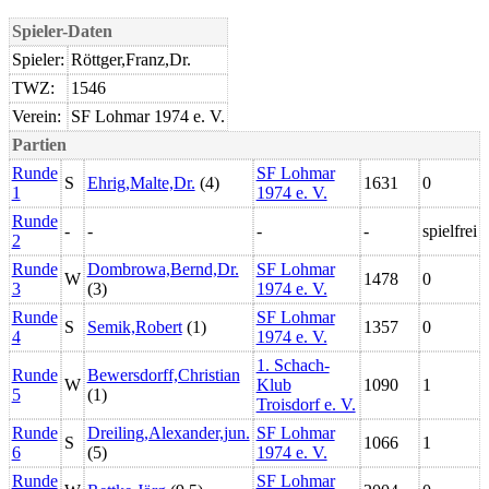
Spieler-Daten
Spieler:
Röttger,Franz,Dr.
TWZ:
1546
Verein:
SF Lohmar 1974 e. V.
Partien
Runde
SF Lohmar
S
Ehrig,Malte,Dr.
(4)
1631
0
1
1974 e. V.
Runde
-
-
-
-
spielfrei
2
Runde
Dombrowa,Bernd,Dr.
SF Lohmar
W
1478
0
3
(3)
1974 e. V.
Runde
SF Lohmar
S
Semik,Robert
(1)
1357
0
4
1974 e. V.
1. Schach-
Runde
Bewersdorff,Christian
W
Klub
1090
1
5
(1)
Troisdorf e. V.
Runde
Dreiling,Alexander,jun.
SF Lohmar
S
1066
1
6
(5)
1974 e. V.
Runde
SF Lohmar