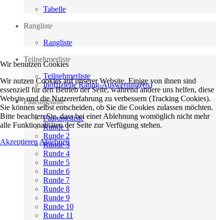
Tabelle
Rangliste
Rangliste
Teilnehmerliste
Wir benutzen Cookies
Teilnehmerliste
Wir nutzen Cookies auf unserer Website. Einige von ihnen sind
Inoffizielle Rating-Auswertung(en)
essenziell für den Betrieb der Seite, während andere uns helfen, diese
Website und die Nutzererfahrung zu verbessern (Tracking Cookies).
Paarungsliste
Sie können selbst entscheiden, ob Sie die Cookies zulassen möchten.
Bitte beachten Sie, dass bei einer Ablehnung womöglich nicht mehr
Paarungsliste
alle Funktionalitäten der Seite zur Verfügung stehen.
Runde 1
Runde 2
Akzeptieren
Ablehnen
Runde 3
Runde 4
Runde 5
Runde 6
Runde 7
Runde 8
Runde 9
Runde 10
Runde 11