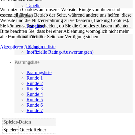
Tabelle
Wir nutzen Cookies auf unserer Website. Einige von ihnen sind
essenziell für den Betrieb der Seite, während andere uns helfen, diese
Rangliste
Website und die Nutzererfahrung zu verbessern (Tracking Cookies).
Sie können selbst entscheiden, ob Sie die Cookies zulassen möchten.
Rangliste
Bitte beachten Sie, dass bei einer Ablehnung womöglich nicht mehr
Teilnehmerliste
alle Funktionalitäten der Seite zur Verfügung stehen.
Teilnehmerliste
Akzeptieren
Ablehnen
Inoffizielle Rating-Auswertung(en)
Paarungsliste
Paarungsliste
Runde 1
Runde 2
Runde 3
Runde 4
Runde 5
Runde 6
Runde 7
Spieler-Daten
Spieler:
Queck,Reiner