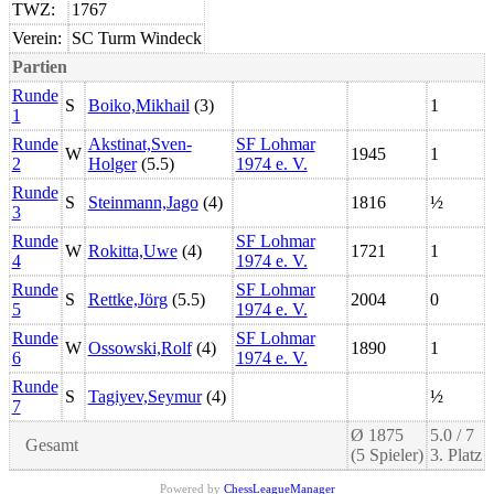
TWZ:
1767
Verein:
SC Turm Windeck
Partien
Runde
S
Boiko,Mikhail
(3)
1
1
Runde
Akstinat,Sven-
SF Lohmar
W
1945
1
2
Holger
(5.5)
1974 e. V.
Runde
S
Steinmann,Jago
(4)
1816
½
3
Runde
SF Lohmar
W
Rokitta,Uwe
(4)
1721
1
4
1974 e. V.
Runde
SF Lohmar
S
Rettke,Jörg
(5.5)
2004
0
5
1974 e. V.
Runde
SF Lohmar
W
Ossowski,Rolf
(4)
1890
1
6
1974 e. V.
Runde
S
Tagiyev,Seymur
(4)
½
7
Ø 1875
5.0 / 7
Gesamt
(5 Spieler)
3. Platz
Powered by
ChessLeagueManager