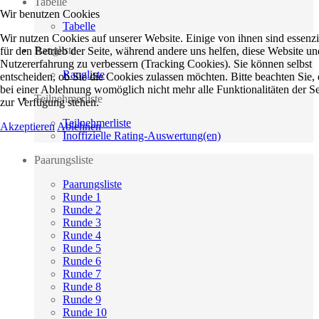
Tabelle
Wir benutzen Cookies
Tabelle
Wir nutzen Cookies auf unserer Website. Einige von ihnen sind essenzi
Rangliste
für den Betrieb der Seite, während andere uns helfen, diese Website un
Nutzererfahrung zu verbessern (Tracking Cookies). Sie können selbst
Rangliste
entscheiden, ob Sie die Cookies zulassen möchten. Bitte beachten Sie, 
bei einer Ablehnung womöglich nicht mehr alle Funktionalitäten der Se
Teilnehmerliste
zur Verfügung stehen.
Teilnehmerliste
Akzeptieren
Ablehnen
Inoffizielle Rating-Auswertung(en)
Paarungsliste
Paarungsliste
Runde 1
Runde 2
Runde 3
Runde 4
Runde 5
Runde 6
Runde 7
Runde 8
Runde 9
Runde 10