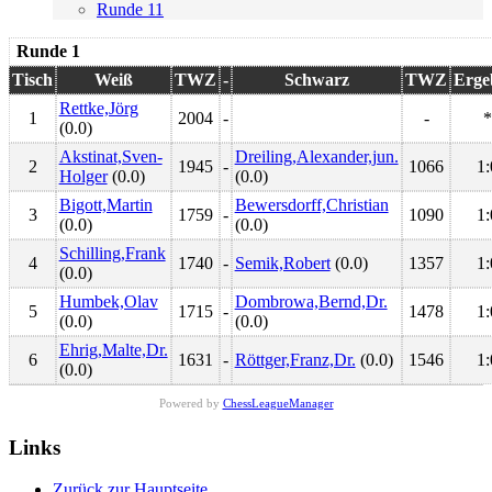
Runde 11
Runde 1
Tisch
Weiß
TWZ
-
Schwarz
TWZ
Erge
Rettke,Jörg
1
2004
-
-
*
(0.0)
Akstinat,Sven-
Dreiling,Alexander,jun.
2
1945
-
1066
1:
Holger
(0.0)
(0.0)
Bigott,Martin
Bewersdorff,Christian
3
1759
-
1090
1:
(0.0)
(0.0)
Schilling,Frank
4
1740
-
Semik,Robert
(0.0)
1357
1:
(0.0)
Humbek,Olav
Dombrowa,Bernd,Dr.
5
1715
-
1478
1:
(0.0)
(0.0)
Ehrig,Malte,Dr.
6
1631
-
Röttger,Franz,Dr.
(0.0)
1546
1:
(0.0)
Powered by
ChessLeagueManager
Links
Zurück zur Hauptseite