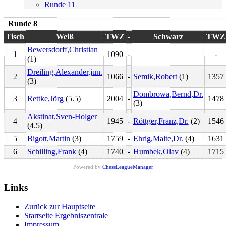
Runde 11
Runde 8
Tisch
Weiß
TWZ
-
Schwarz
TWZ
Bewersdorff,Christian
1
1090
-
-
(1)
Dreiling,Alexander,jun.
2
1066
-
Semik,Robert
(1)
1357
(3)
Dombrowa,Bernd,Dr.
3
Rettke,Jörg
(5.5)
2004
-
1478
(3)
Akstinat,Sven-Holger
4
1945
-
Röttger,Franz,Dr.
(2)
1546
(4.5)
5
Bigott,Martin
(3)
1759
-
Ehrig,Malte,Dr.
(4)
1631
6
Schilling,Frank
(4)
1740
-
Humbek,Olav
(4)
1715
Powered by
ChessLeagueManager
Links
Zurück zur Hauptseite
Startseite Ergebniszentrale
Impressum