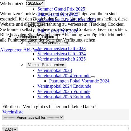
Wir benutzen Cookies
2025 GP
Sommer Grand Prix 2025
Wir nutzen Cookies auf unserer Website. Einige von ihnen sind
Blitz Grand Prix 2025
essenziell für den Betrieb der Seite, während andere uns helfen, diese
Schnellschach Grand Prix 2025
Website und die Nutzererfahrung zu verbessern (Tracking Cookies).
2026 GP
Sie können selbst entscheiden, ob Sie die Cookies zulassen möchten.
Blitz Grand Prix 2026
Bitte beachten Sie, dass bei einer Ablehnung womöglich nicht mehr
Vereinsinterne Turniere
alle Funktionalitäten der Seite zur Verfügung stehen.
Vereinsmeisterschaften
Vereinsmeisterschaft 2023
Akzeptieren
Ablehnen
Vereinsmeisterschaft 2024
Vereinsmeisterschaft 2025
Vereins-Pokalturniere
Vereinspokal 2023
Vereinspokal 2024 Vorrunde
Paarungen Pokal Vorrunde 2024
Vereinspokal 2024 Endrunde
Vereinspokal 2025 Vorrunde
Vereinspokal 2025 Endrunde
Für diesen Verein gibt es bisher noch keine Daten !
Vereinsliste