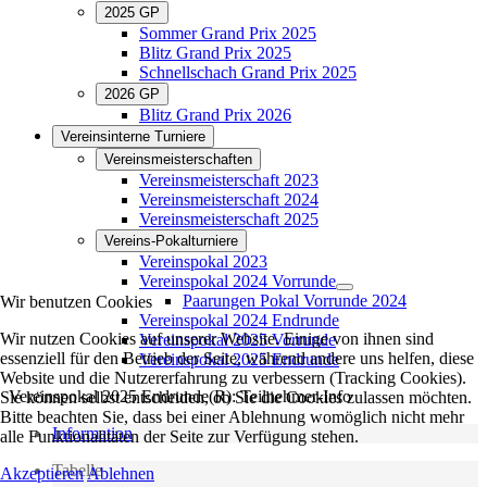
2025 GP
Sommer Grand Prix 2025
Blitz Grand Prix 2025
Schnellschach Grand Prix 2025
2026 GP
Blitz Grand Prix 2026
Vereinsinterne Turniere
Vereinsmeisterschaften
Vereinsmeisterschaft 2023
Vereinsmeisterschaft 2024
Vereinsmeisterschaft 2025
Vereins-Pokalturniere
Vereinspokal 2023
Vereinspokal 2024 Vorrunde
Paarungen Pokal Vorrunde 2024
Wir benutzen Cookies
Vereinspokal 2024 Endrunde
Wir nutzen Cookies auf unserer Website. Einige von ihnen sind
Vereinspokal 2025 Vorrunde
essenziell für den Betrieb der Seite, während andere uns helfen, diese
Vereinspokal 2025 Endrunde
Website und die Nutzererfahrung zu verbessern (Tracking Cookies).
Vereinspokal 2025 Endrunde(R): Teilnehmer-Info
Sie können selbst entscheiden, ob Sie die Cookies zulassen möchten.
Bitte beachten Sie, dass bei einer Ablehnung womöglich nicht mehr
Information
alle Funktionalitäten der Seite zur Verfügung stehen.
Tabelle
Akzeptieren
Ablehnen